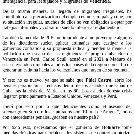
Interagencial para Refugiados y Migrantes de
Venezuela
.
De la misma manera, la llegada de migrantes irregulares, ha
contribuido a la precarización del empleo en nuestro país ya que, por
su situación irregular, muchos de ellos se ven obligados a optar por
trabajos informales y cobrar un sueldo inferior al reglamentario.
También la medida de PPK fue imprudente al no prever que algunos
de los dictadores suelen aplicar artimañas para castigar a los
gobiernos contrarios a su propuesta radical y tienden la mano a la
población que escapa de sus regímenes. El propio embajador de
Venezuela en Perú, Carlos Scull, acusó en el 2021 a Maduro de
estar enviando criminales a todos los países de la región con el fin de
generar un estigma hacia los venezolanos que huyen de su régimen.
Y esto no es nuevo, ya que se sabe que
Fidel Castro
, abrió los
penales para incluir a reclusos dentro de los asilados que salían de
Cuba tras la crisis del Mariel en los 80. Los asilados de esta crisis
llegaron principalmente a Estados Unidos, Venezuela y Perú.
¿Será por esto por lo que delincuentes como el asesino del
serenazgo en Surco o los capturados por “El tren de Aragua”, todos
con antecedentes penales, ¿acaben en nuestro país?
Por todo esto, necesitamos que el gobierno de
Boluarte
tome
medidas drásticas para fortalecer los sistemas de control fronterizo,