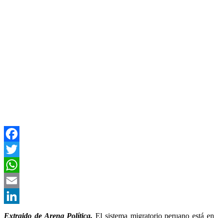
Facebook
Twitter
WhatsApp
Email
LinkedIn
Extraido de Arena Política.
El sistema migratorio peruano está en