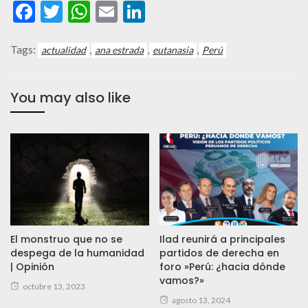
Facebook
Twitter
WhatsApp
Email
LinkedIn
Tags:
,
,
,
actualidad
ana estrada
eutanasia
Perú
You may also like
El monstruo que no se
Ilad reunirá a principales
despega de la humanidad
partidos de derecha en
| Opinión
foro »Perú: ¿hacia dónde
vamos?»
octubre 13, 2023
agosto 13, 2024