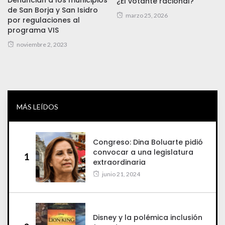
Denuncian a los municipios
¿El votante racional?
de San Borja y San Isidro
marzo 25, 2026
por regulaciones al
programa VIS
noviembre 2, 2023
MÁS LEÍDOS
Congreso: Dina Boluarte pidió
convocar a una legislatura
1
extraordinaria
junio 21, 2024
Disney y la polémica inclusión