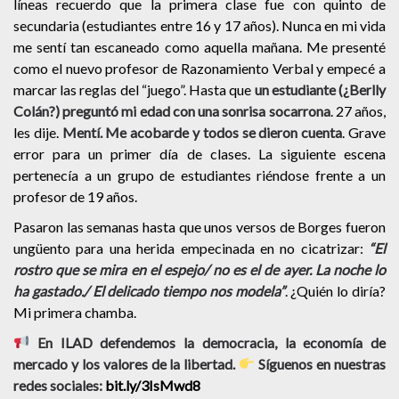
líneas recuerdo que la primera clase fue con quinto de
secundaria (estudiantes entre 16 y 17 años). Nunca en mi vida
me sentí tan escaneado como aquella mañana. Me presenté
como el nuevo profesor de Razonamiento Verbal y empecé a
marcar las reglas del “juego”. Hasta que
un estudiante (¿Berlly
Colán?) preguntó mi edad con una sonrisa socarrona
. 27 años,
les dije.
Mentí. Me
acobarde
y todos se dieron cuenta
. Grave
error para un primer día de clases. La siguiente escena
pertenecía a un grupo de estudiantes riéndose frente a un
profesor de 19 años.
Pasaron las semanas hasta que unos versos de Borges fueron
ungüento para una herida empecinada en no cicatrizar:
“El
rostro que se mira en el espejo/ no es el de ayer. La noche lo
ha gastado./ El delicado tiempo nos modela”
. ¿Quién lo diría?
Mi primera chamba.
En ILAD defendemos la democracia, la economía de
mercado y los valores de la libertad.
Síguenos en nuestras
redes sociales:
bit.ly/3IsMwd8