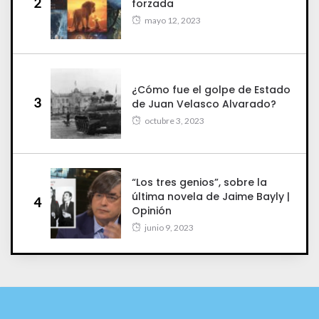
2
forzada
mayo 12, 2023
¿Cómo fue el golpe de Estado
3
de Juan Velasco Alvarado?
octubre 3, 2023
“Los tres genios”, sobre la
última novela de Jaime Bayly |
4
Opinión
junio 9, 2023